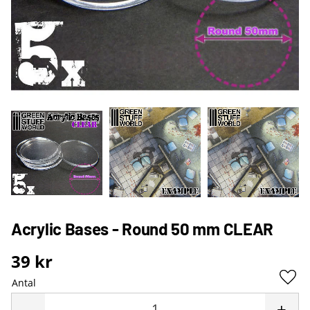
Acrylic Bases - Round 50 mm CLEAR
39
kr
Antal
Lägg 
-
+