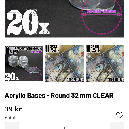
Acrylic Bases - Round 32 mm CLEAR
39
kr
Antal
Lägg 
-
+