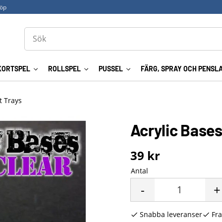
köp
KORTSPEL
ROLLSPEL
PUSSEL
FÄRG, SPRAY OCH PENSL
 Trays
Acrylic Base
39
kr
Antal
-
+
Snabba leveranser
Fra