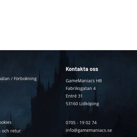
Kontakta oss
älan / Förbokning
GameManiacs HB
Fabriksgatan 4
Entré 31
53160 Lidköping
ookies
0705 - 19 02 74
info@gamemaniacs.se
 och retur