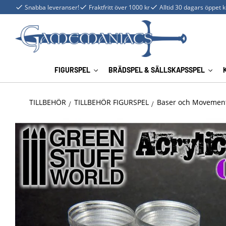
Snabba leveranser!
Fraktfritt över 1000 kr
Alltid 30 dagars öppet 
FIGURSPEL
BRÄDSPEL & SÄLLSKAPSSPEL
TILLBEHÖR
TILLBEHÖR FIGURSPEL
Baser och Movement