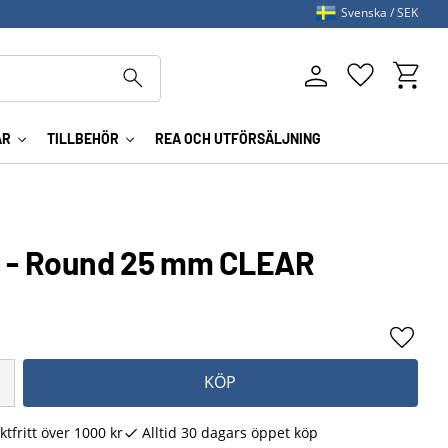
Svenska
SEK
Kundva
Favoriter
AR
TILLBEHÖR
REA OCH UTFÖRSÄLJNING
s - Round 25 mm CLEAR
Lägg ti
KÖP
ktfritt över 1000 kr
Alltid 30 dagars öppet köp