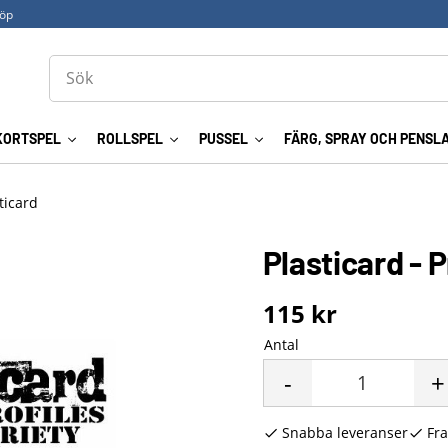
köp
KORTSPEL
ROLLSPEL
PUSSEL
FÄRG, SPRAY OCH PENSL
ticard
Plasticard - P
115
kr
Antal
-
+
Snabba leveranser
Fra