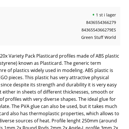
1 st i lager
8436554366279
8436554366279ES
Green Stuff World
- 20x Variety Pack Plasticard profiles made of ABS plastic
 styrene) known as Plasticard. The generic term
nre of plastics widely used in modeling. ABS plastic is
O pieces. This plastic has very attractive physical
ince despite its strength and durability it is very easy
t either in sheets of different thicknesses, smooth or
of profiles with very diverse shapes. The ideal glue for
ylate. The PVA glue can also be used, but it takes much
icard also has thermoplastic properties, which allows to
 diverse sources of heat. Profile lenght 250mm (around
ds 1mm 2x Round Rods 2mm 2x Angle-L profile 3mm 2x