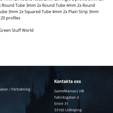
2x Round Tube 3mm 2x Round Tube 4mm 2x Round
ube 3mm 2x Squared Tube 4mm 2x Plain Strip 3mm
 20 profiles
 Green Stuff World
Kontakta oss
älan / Förbokning
GameManiacs HB
Fabriksgatan 4
Entré 31
53160 Lidköping