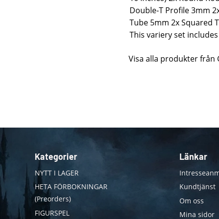
Double-T Profile 3mm 
Tube 5mm 2x Squared T
This variery set includes
Visa alla produkter från
Kategorier
Länkar
NYTT I LAGER
Intresseanm
HETA FÖRBOKNINGAR
Kundtjänst
(Preorders)
Om oss
FIGURSPEL
Mina sidor