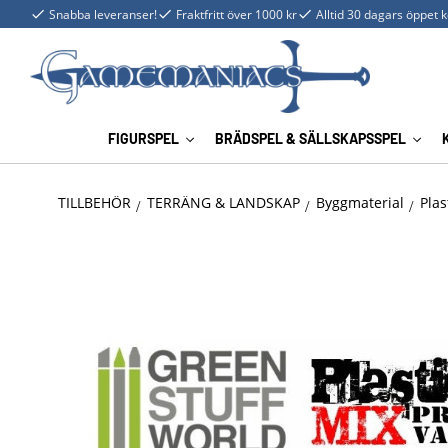
Snabba leveranser!
Fraktfritt över 1000 kr
Alltid 30 dagars öppet 
FIGURSPEL
BRÄDSPEL & SÄLLSKAPSSPEL
TILLBEHÖR
TERRÄNG & LANDSKAP
Byggmaterial
Plas