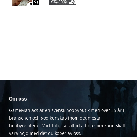
Om oss
GameManiacs är en svensk hobbybutik med över 25 år i
branschen och god kunskap inom det mesta
hobbyrelaterat. Vårt fokus är alltid att du som kund skall
vara nöjd med det du köper av oss.