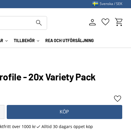
Svenska
SEK
Kundva
Favoriter
AR
TILLBEHÖR
REA OCH UTFÖRSÄLJNING
rofile - 20x Variety Pack
Lägg ti
KÖP
ktfritt över 1000 kr
Alltid 30 dagars öppet köp