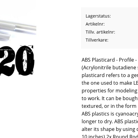
Lagerstatus
Artikelnr
Tillv. artikelnr
Tillverkare
ABS Plasticard - Profile 
(Acrylonitrile butadiene
plasticard refers to a ge
the one used to make LEG
properties for modeling s
to work. It can be bough
textured, or in the form 
ABS plastics is cyanoacr
longer to dry. ABS plast
alter its shape by using
10 inches) 2x Round Ro